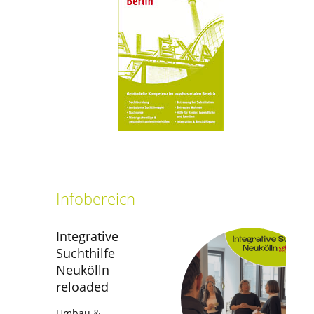
setti
Infobereich
Integrative
Suchthilfe
Neukölln
reloaded
Umbau &